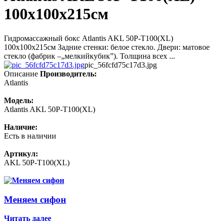
100х100х215см
Гидромассажный бокс Atlantis AKL 50P-Т100(XL)
100х100х215см Задние стенки: белое стекло. Двери: матовое
стекло (фабрик –„мелкийкубик”). Толщина всех ...
pic_56fcfd75c17d3.jpg
Описание
Производитель:
Atlantis
Модель:
Atlantis AKL 50P-Т100(XL)
Наличие:
Есть в наличии
Артикул:
AKL 50P-Т100(XL)
Меняем сифон
Читать далее