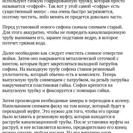
используют гибкую гофрированную трубку, которая просто
называется «гофрой». Так вот у этой самой «гофры» есть
существенный минус - она очень быстро загрязняется,
поэтому чистить, либо менять ее придется довольно часто.
Перед установкой нового сифона сначала снимаем старый.
Для этого аккуратно, чтобы не повредить канализационную
трубу вынимаем его, заранее подставив ведро, в которое
потечет грязная вода.
Далее необходимо как следует очистить сливное отверстие
мойки. Затем оно накрывается металлической сеточкой с
винтом, которым будет закрепляться выходной патрубок
сифона. На выходную трубу сифона ставим резиновый
уплотнитель, который обычно есть в комплекте. Теперь
выпускную трубу совмещаем с патрубком, на резьбу патрубка
накручивается пластиковая гайка. Сифон крепится на
выпускную трубку и фиксируется с помощью гайки.
Затем производим необходимые замеры и переходим к колену.
Напильником снимаем фаску на том конце, который будет в
переходной муфте. Это нужно для того, чтобы его проще
было вставить в резиновую муфту, которая находится в
раструбе канализационной трубы. После установки муфты на
раструб, в нее вставляется колено, предварительно его конец
можно смазать любым маслом. На его верхнюю часть