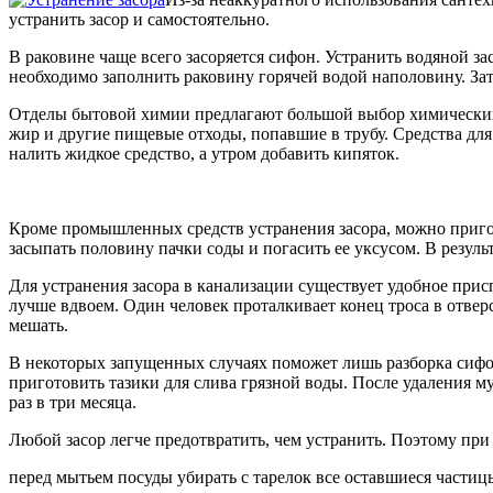
устранить засор и самостоятельно.
В раковине чаще всего засоряется сифон. Устранить водяной за
необходимо заполнить раковину горячей водой наполовину. Зат
Отделы бытовой химии предлагают большой выбор химических с
жир и другие пищевые отходы, попавшие в трубу. Средства для
налить жидкое средство, а утром добавить кипяток.
Кроме промышленных средств устранения засора, можно пригот
засыпать половину пачки соды и погасить ее уксусом. В резул
Для устранения засора в канализации существует удобное прис
лучше вдвоем. Один человек проталкивает конец троса в отверс
мешать.
В некоторых запущенных случаях поможет лишь разборка сифон
приготовить тазики для слива грязной воды. После удаления 
раз в три месяца.
Любой засор легче предотвратить, чем устранить. Поэтому при
перед мытьем посуды убирать с тарелок все оставшиеся части