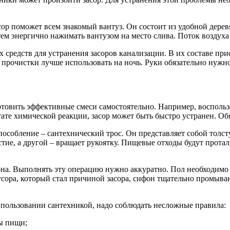
сор поможет всем знакомый вантуз. Он состоит из удобной дерев
ем энергично нажимать вантузом на место слива. Поток воздуха
редств для устранения засоров канализации. В их составе при
 прочистки лучше использовать на ночь. Руки обязательно нужн
овить эффективные смеси самостоятельно. Например, воспользо
ьтате химической реакции, засор может быть быстро устранен. О
пособление – сантехнический трос. Он представляет собой толст
тие, а другой – вращает рукоятку. Пищевые отходы будут протал
а. Выполнять эту операцию нужно аккуратно. Пол необходимо з
мусора, который стал причиной засора, сифон тщательно промыв
 пользовании сантехникой, надо соблюдать несложные правила:
цы пищи;