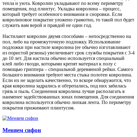
тепла и уюта. Ковролин укладывают по всему периметру
помещения, под плинтус. Укладка ковролина – процесс,
который требует особенного внимания и сноровки. Если
ковролиновое покрытие уложено грамотно, то такой пол будет
служить вам верой и правдой не один год.
Настилают ковролин двумя способами – непосредственно на
пол, либо на промежуточную подложку. Использование
подложки при настиле ковролина (ее обычно изготавливают
из пористой резины) увеличивает срок службы покрытия с 3-4
до 10 лет. Для настила обычно используется специальный
клей либо гвозди, которыми крепят материал к полу с
помощью гриппера – специальной деревянной рейки. Самого
большого внимания требуют места стыка полотен ковролина.
Если их не заделать качественно, то вскоре обнаружится, что
края ковролина задрались и обтрепались, под них забилась
грязь и пыль. Соединения ковролина лучше располагать в
наименее задействованных зонах помещения. Для соединения
ковролина используется обычно липкая лента. По периметру
покрытия прижимают плинтусом.
Меняем сифон