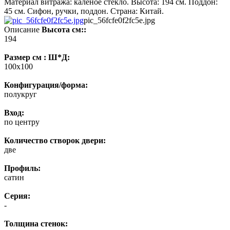
Материал витража: каленое стекло. Высота: 194 см. Поддон:
45 см. Сифон, ручки, поддон. Страна: Китай.
pic_56fcfe0f2fc5e.jpg
Описание
Высота см::
194
Размер см : Ш*Д:
100x100
Конфигурация/форма:
полукруг
Вход:
по центру
Количество створок двери:
две
Профиль:
сатин
Серия:
-
Толщина стенок: