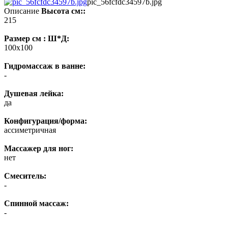
pic_56fcfdc34597b.jpg
Описание
Высота см::
215
Размер см : Ш*Д:
100x100
Гидромассаж в ванне:
-
Душевая лейка:
да
Конфигурация/форма:
ассиметричная
Массажер для ног:
нет
Смеситель:
-
Спинной массаж:
-