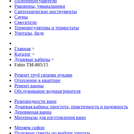
Полотенцесушители
Раковины, умывальники
Сантехнические инструменты
Сауны
Смесители
Терморегуляторы и термостаты
Унитазы, биде
Главная
>
Каталог
>
Душевые кабины
>
Fabio TM-885/15
Ремонт труб своими руками
Отопление в квартире
Ремонт ванны
Обслуживание водонагревателя
Разновидности ванн
Душевая кабина: простота, практичность и надежность
Деревянная ванна
Материалы для изготовления ванн
Меняем сифон
Полезные советы по выбору унитаза