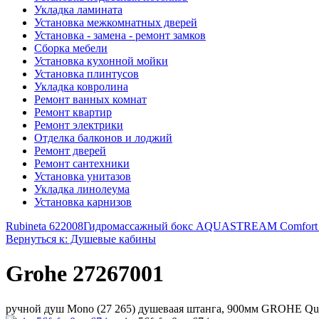
Укладка ламината
Установка межкомнатных дверей
Установка - замена - ремонт замков
Сборка мебели
Установка кухонной мойки
Установка плинтусов
Укладка ковролина
Ремонт ванных комнат
Ремонт квартир
Ремонт электрики
Отделка балконов и лоджий
Ремонт дверей
Ремонт сантехники
Установка унитазов
Укладка линолеума
Установка карнизов
Rubineta 622008
Гидромассажный бокс AQUASTREAM Comfort
Вернуться к: Душевые кабины
Grohe 27267001
ручной душ Mono (27 265) душеваая штанга, 900мм GROHE Quic