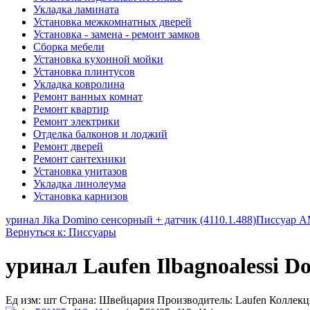
Укладка ламината
Установка межкомнатных дверей
Установка - замена - ремонт замков
Сборка мебели
Установка кухонной мойки
Установка плинтусов
Укладка ковролина
Ремонт ванных комнат
Ремонт квартир
Ремонт электрики
Отделка балконов и лоджий
Ремонт дверей
Ремонт сантехники
Установка унитазов
Укладка линолеума
Установка карнизов
уринал Jika Domino сенсорный + датчик (4110.1.488)
Писсуар A
Вернуться к: Писсуары
уринал Laufen Ilbagnoalessi Do
Ед изм: шт Страна: Швейцария Производитель: Laufen Коллекция: