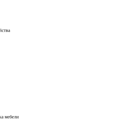
йства
рка мебели