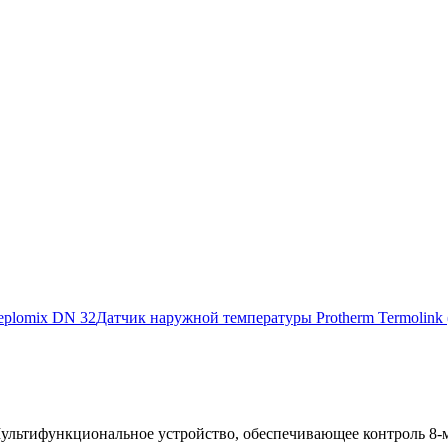
eplomix DN 32
Датчик наружной температуры Protherm Termolink 
льтифункциональное устройство, обеспечивающее контроль 8-ми