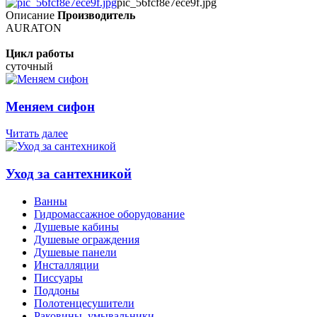
pic_56fcf8e7ece9f.jpg
Описание
Производитель
AURATON
Цикл работы
суточный
Меняем сифон
Читать далее
Уход за сантехникой
Ванны
Гидромассажное оборудование
Душевые кабины
Душевые ограждения
Душевые панели
Инсталляции
Писсуары
Поддоны
Полотенцесушители
Раковины, умывальники