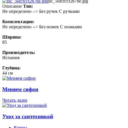
pic_56fcfccf2b7be.jpg
Описание
Тип:
Не определено --> Без ручек С ручками
Комплектация:
Не определено --> Без ножек С ножками
Ширина:
85
Производитель:
Испания
Глубина:
44 см
Меняем сифон
Читать далее
Уход за сантехникой
Ванны