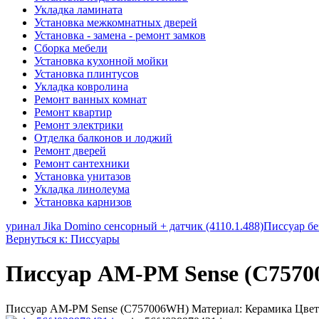
Укладка ламината
Установка межкомнатных дверей
Установка - замена - ремонт замков
Сборка мебели
Установка кухонной мойки
Установка плинтусов
Укладка ковролина
Ремонт ванных комнат
Ремонт квартир
Ремонт электрики
Отделка балконов и лоджий
Ремонт дверей
Ремонт сантехники
Установка унитазов
Укладка линолеума
Установка карнизов
уринал Jika Domino сенсорный + датчик (4110.1.488)
Писсуар бе
Вернуться к: Писсуары
Писсуар AM-PM Sense (C757
Писсуар AM-PM Sense (C757006WH) Материал: Керамика Цвет: Б