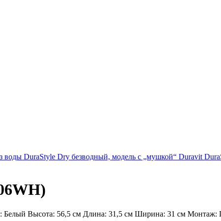
з воды DuraStyle Dry безводный, модель с „мушкой“ Duravit DuraS
006WH)
елый Высота: 56,5 см Длина: 31,5 см Ширина: 31 см Монтаж: П