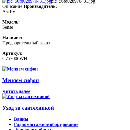
pic_56fd028970431.jpg
Описание
Производитель:
Aм Рм
Модель:
Sense
Наличие:
Предварительный заказ
Артикул:
C757006WH
Меняем сифон
Читать далее
Уход за сантехникой
Ванны
Гидромассажное оборудование
Душевые кабины