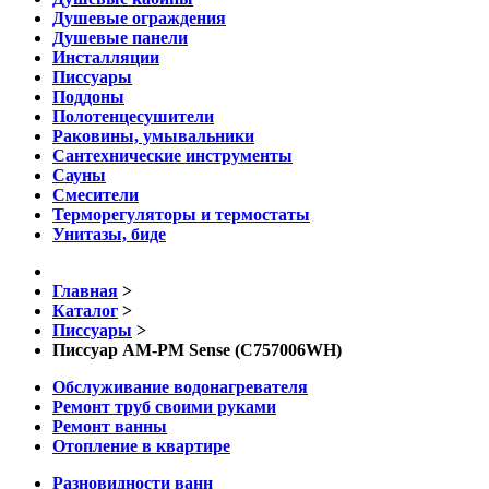
Душевые ограждения
Душевые панели
Инсталляции
Писсуары
Поддоны
Полотенцесушители
Раковины, умывальники
Сантехнические инструменты
Сауны
Смесители
Терморегуляторы и термостаты
Унитазы, биде
Главная
>
Каталог
>
Писсуары
>
Писсуар AM-PM Sense (C757006WH)
Обслуживание водонагревателя
Ремонт труб своими руками
Ремонт ванны
Отопление в квартире
Разновидности ванн