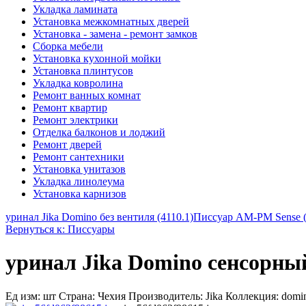
Укладка ламината
Установка межкомнатных дверей
Установка - замена - ремонт замков
Сборка мебели
Установка кухонной мойки
Установка плинтусов
Укладка ковролина
Ремонт ванных комнат
Ремонт квартир
Ремонт электрики
Отделка балконов и лоджий
Ремонт дверей
Ремонт сантехники
Установка унитазов
Укладка линолеума
Установка карнизов
уринал Jika Domino без вентиля (4110.1)
Писсуар AM-PM Sense
Вернуться к: Писсуары
уринал Jika Domino сенсорный 
Ед изм: шт Страна: Чехия Производитель: Jika Коллекция: domi