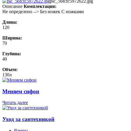
pic_56fcfc5972622.jpg
Описание
Комплектация:
Не определено --> Без ножек С ножками
Длина:
120
Ширина:
70
Глубина:
40
Объем:
130л
Меняем сифон
Читать далее
Уход за сантехникой
Ванны