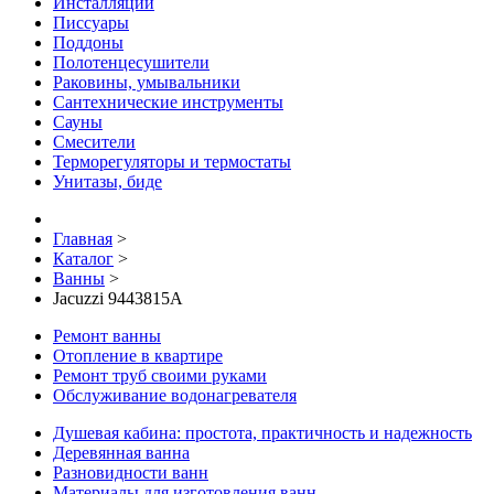
Инсталляции
Писсуары
Поддоны
Полотенцесушители
Раковины, умывальники
Сантехнические инструменты
Сауны
Смесители
Терморегуляторы и термостаты
Унитазы, биде
Главная
>
Каталог
>
Ванны
>
Jacuzzi 9443815A
Ремонт ванны
Отопление в квартире
Ремонт труб своими руками
Обслуживание водонагревателя
Душевая кабина: простота, практичность и надежность
Деревянная ванна
Разновидности ванн
Материалы для изготовления ванн