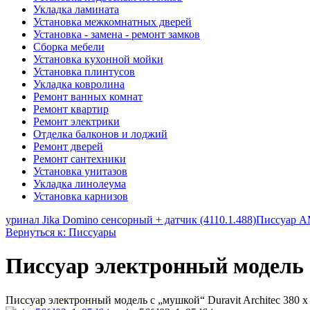
Укладка ламината
Установка межкомнатных дверей
Установка - замена - ремонт замков
Сборка мебели
Установка кухонной мойки
Установка плинтусов
Укладка ковролина
Ремонт ванных комнат
Ремонт квартир
Ремонт электрики
Отделка балконов и лоджий
Ремонт дверей
Ремонт сантехники
Установка унитазов
Укладка линолеума
Установка карнизов
уринал Jika Domino сенсорный + датчик (4110.1.488)
Писсуар A
Вернуться к: Писсуары
Писсуар электронный модель с
Писсуар электронный модель с „мушкой“ Duravit Architec 380 x 3